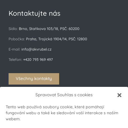
Kontaktujte nás
Sídlo:
Brno, Staňkova 103/18, PSČ: 60200
Pobočka:
Praha, Trojická 1904/14, PSČ: 12800
E-mail:
info@akvrubel.cz
Telefon:
+420 793 969 497
Všechny kontakty
Spravovat Souhlas s cookies
Sledujte nás
Tento web používá soubory cookie, které pomáhají
fungování webu a také ke sledování vaší interakce s naším
webem.