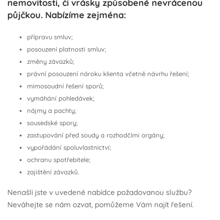
nemovitosti, či vrásky způsobené nevrácenou
půjčkou. Nabízíme zejména:
přípravu smluv;
posouzení platnosti smluv;
změny závazků;
právní posouzení nároku klienta včetně návrhu řešení;
mimosoudní řešení sporů;
vymáhání pohledávek;
nájmy a pachty;
sousedské spory;
zastupování před soudy a rozhodčími orgány;
vypořádání spoluvlastnictví;
ochranu spotřebitele;
zajištění závazků.
Nenašli jste v uvedené nabídce požadovanou službu?
Neváhejte se nám ozvat, pomůžeme Vám najít řešení.